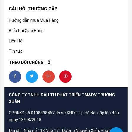
CÂU HỎI THƯỜNG GẶP
Hướng dẫn mua Mua Hàng
Biểu Phí Giao Hàng
Liên Hệ
Tin tức
THEO DÕI CHÚNG TÔI
CÔNG TY TNHH ĐẦU TƯ PHÁT TRIỂN TM&DV TRƯỜNG
XUÂN
GPĐKKD số:0108398467 do sở KHĐT Tp.Hà Nội cấp lần đầu
ngày 13/08/2018
Địa chỉ:
Nhà số 118 Ngõ 171 Đường Nguyễn Xiển, Phường