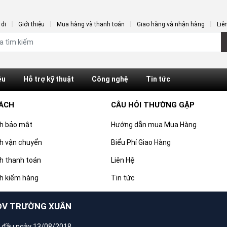
đi
Giới thiệu
Mua hàng và thanh toán
Giao hàng và nhận hàng
Liê
ệu
Hỗ trợ kỹ thuật
Công nghệ
Tin tức
SÁCH
CÂU HỎI THƯỜNG GẶP
ch bảo mật
Hướng dẫn mua Mua Hàng
h vận chuyển
Biểu Phí Giao Hàng
h thanh toán
Liên Hệ
h kiểm hàng
Tin tức
DV TRƯỜNG XUÂN
 đầu ngày 13/08/2018