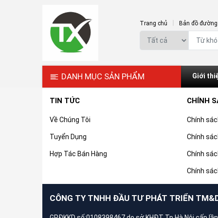
Trang chủ
Bản đồ đường 
DANH MỤC SẢN PHẨM
Giới thi
TIN TỨC
CHÍNH 
Về Chúng Tôi
Chính sá
Tuyển Dụng
Chính sác
Hợp Tác Bán Hàng
Chính sác
Chính sác
CÔNG TY TNHH ĐẦU TƯ PHÁT TRIỂN TM&
GPĐKKD số:0108398467 do sở KHĐT Tp.Hà Nội cấp lần