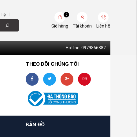
n hệ
0
Giỏ hàng
Tài khoản
Liên hệ
Hotline: 0979866882
THEO DÕI CHÚNG TÔI
BẢN ĐỒ