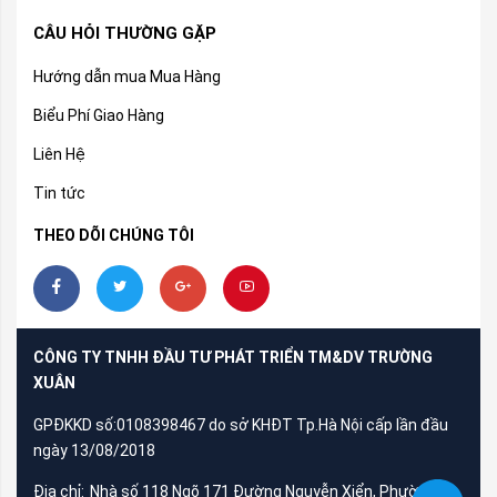
CÂU HỎI THƯỜNG GẶP
Hướng dẫn mua Mua Hàng
Biểu Phí Giao Hàng
Liên Hệ
Tin tức
THEO DÕI CHÚNG TÔI
CÔNG TY TNHH ĐẦU TƯ PHÁT TRIỂN TM&DV TRƯỜNG
XUÂN
GPĐKKD số:0108398467 do sở KHĐT Tp.Hà Nội cấp lần đầu
ngày 13/08/2018
Địa chỉ:
Nhà số 118 Ngõ 171 Đường Nguyễn Xiển, Phường