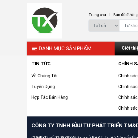
Trang chủ
Bản đồ đường 
DANH MỤC SẢN PHẨM
Giới thi
TIN TỨC
CHÍNH 
Về Chúng Tôi
Chính sá
Tuyển Dụng
Chính sác
Hợp Tác Bán Hàng
Chính sác
Chính sác
CÔNG TY TNHH ĐẦU TƯ PHÁT TRIỂN TM&
GPĐKKD số:0108398467 do sở KHĐT Tp.Hà Nội cấp lần