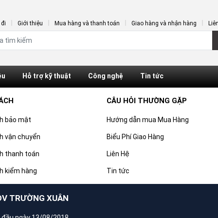
đi
Giới thiệu
Mua hàng và thanh toán
Giao hàng và nhận hàng
Liê
ệu
Hỗ trợ kỹ thuật
Công nghệ
Tin tức
SÁCH
CÂU HỎI THƯỜNG GẶP
ch bảo mật
Hướng dẫn mua Mua Hàng
h vận chuyển
Biểu Phí Giao Hàng
h thanh toán
Liên Hệ
h kiểm hàng
Tin tức
DV TRƯỜNG XUÂN
 đầu ngày 13/08/2018