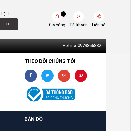
n hệ
0
Giỏ hàng
Tài khoản
Liên hệ
Hotline: 0979866882
THEO DÕI CHÚNG TÔI
BẢN ĐỒ