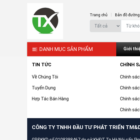
Trang chủ
Bản đồ đường 
DANH MỤC SẢN PHẨM
Giới thi
TIN TỨC
CHÍNH 
Về Chúng Tôi
Chính sá
Tuyển Dụng
Chính sác
Hợp Tác Bán Hàng
Chính sác
Chính sác
CÔNG TY TNHH ĐẦU TƯ PHÁT TRIỂN TM&
GPĐKKD số:0108398467 do sở KHĐT Tp.Hà Nội cấp lần