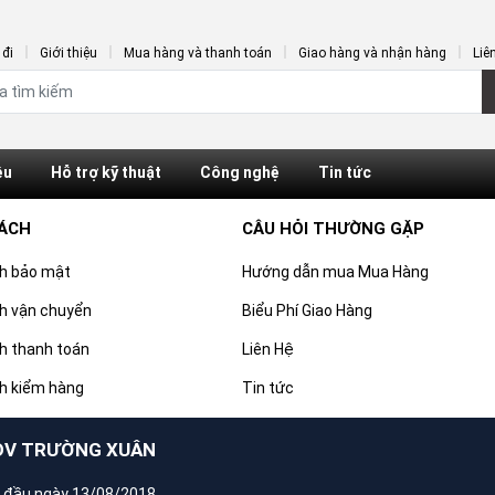
đi
Giới thiệu
Mua hàng và thanh toán
Giao hàng và nhận hàng
Liê
ệu
Hỗ trợ kỹ thuật
Công nghệ
Tin tức
SÁCH
CÂU HỎI THƯỜNG GẶP
ch bảo mật
Hướng dẫn mua Mua Hàng
h vận chuyển
Biểu Phí Giao Hàng
h thanh toán
Liên Hệ
h kiểm hàng
Tin tức
DV TRƯỜNG XUÂN
 đầu ngày 13/08/2018