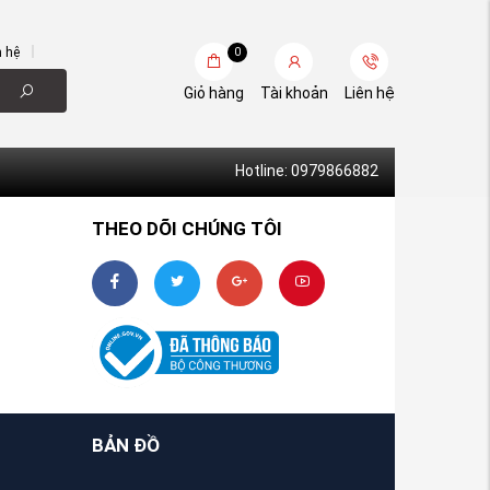
n hệ
0
Giỏ hàng
Tài khoản
Liên hệ
Hotline: 0979866882
THEO DÕI CHÚNG TÔI
BẢN ĐỒ