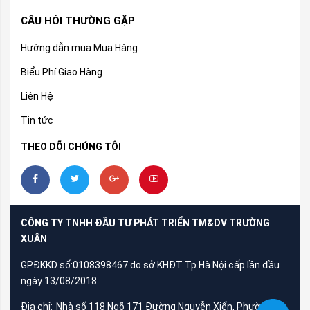
CÂU HỎI THƯỜNG GẶP
Hướng dẫn mua Mua Hàng
Biểu Phí Giao Hàng
Liên Hệ
Tin tức
THEO DÕI CHÚNG TÔI
CÔNG TY TNHH ĐẦU TƯ PHÁT TRIỂN TM&DV TRƯỜNG
XUÂN
GPĐKKD số:0108398467 do sở KHĐT Tp.Hà Nội cấp lần đầu
ngày 13/08/2018
Địa chỉ:
Nhà số 118 Ngõ 171 Đường Nguyễn Xiển, Phường