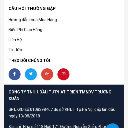
CÂU HỎI THƯỜNG GẶP
Hướng dẫn mua Mua Hàng
Biểu Phí Giao Hàng
Liên Hệ
Tin tức
THEO DÕI CHÚNG TÔI
CÔNG TY TNHH ĐẦU TƯ PHÁT TRIỂN TM&DV TRƯỜNG
XUÂN
GPĐKKD số:0108398467 do sở KHĐT Tp.Hà Nội cấp lần đầu
ngày 13/08/2018
Địa chỉ:
Nhà số 118 Ngõ 171 Đường Nguyễn Xiển, Phường