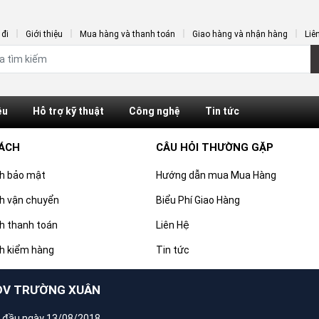
đi
Giới thiệu
Mua hàng và thanh toán
Giao hàng và nhận hàng
Liê
ệu
Hỗ trợ kỹ thuật
Công nghệ
Tin tức
SÁCH
CÂU HỎI THƯỜNG GẶP
ch bảo mật
Hướng dẫn mua Mua Hàng
h vận chuyển
Biểu Phí Giao Hàng
h thanh toán
Liên Hệ
h kiểm hàng
Tin tức
DV TRƯỜNG XUÂN
 đầu ngày 13/08/2018