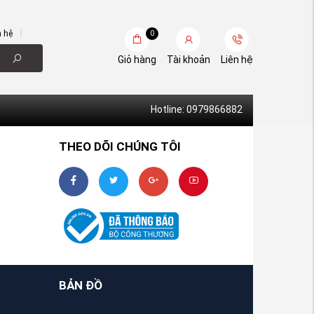
n hệ
0
Giỏ hàng
Tài khoản
Liên hệ
Hotline: 0979866882
THEO DÕI CHÚNG TÔI
BẢN ĐỒ