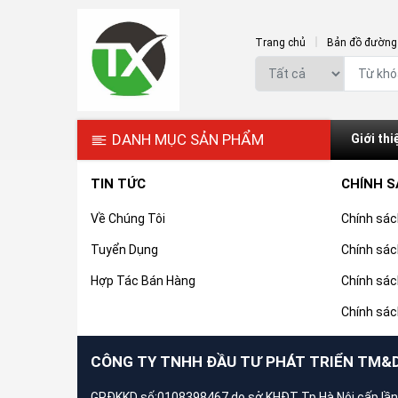
Trang chủ
Bản đồ đường 
DANH MỤC SẢN PHẨM
Giới thi
TIN TỨC
CHÍNH 
Về Chúng Tôi
Chính sá
Tuyển Dụng
Chính sác
Hợp Tác Bán Hàng
Chính sác
Chính sác
CÔNG TY TNHH ĐẦU TƯ PHÁT TRIỂN TM&
GPĐKKD số:0108398467 do sở KHĐT Tp.Hà Nội cấp lần