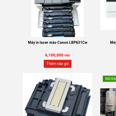
Máy in laser màu Canon LBP631Cw
Máy
6,100,000
VND
Thêm vào giỏ
Nổi Bậ