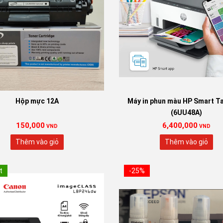
Lựa chọn:
790 Xanh
790 Đỏ
79
790 Vàng
Hộp mực 12A
Máy in phun màu HP Smart T
Xóa
(6UU48A)
150,000
6,400,000
VND
VND
Thêm vào giỏ
Thêm vào giỏ
t
-25%