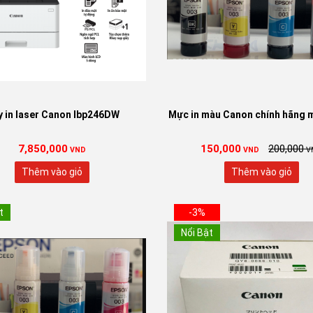
 in laser Canon lbp246DW
Mực in màu Canon chính hãng m
7,850,000
150,000
200,000
VND
VND
V
Thêm vào giỏ
Thêm vào giỏ
t
-3%
Nổi Bật