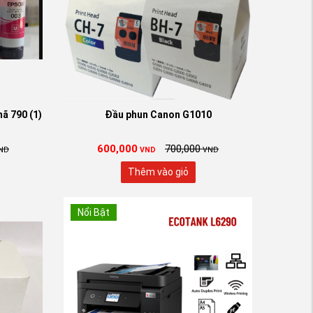
ã 790 (1)
Đầu phun Canon G1010
600,000
700,000
ND
VND
VND
Thêm vào giỏ
Nổi Bật