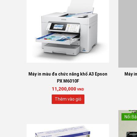
Máy in màu đa chức năng khổ A3 Epson
Máy in
PX M6010F
11,200,000
VND
Thêm vào giỏ
Nổi Bậ