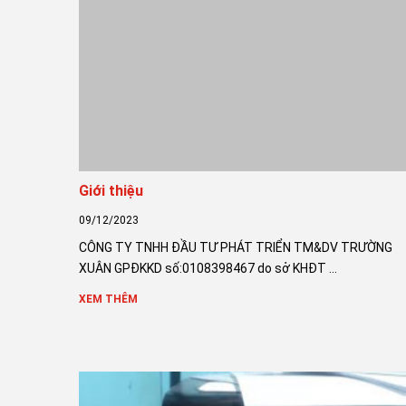
Giới thiệu
09/12/2023
CÔNG TY TNHH ĐẦU TƯ PHÁT TRIỂN TM&DV TRƯỜNG
XUÂN GPĐKKD số:0108398467 do sở KHĐT ...
XEM THÊM