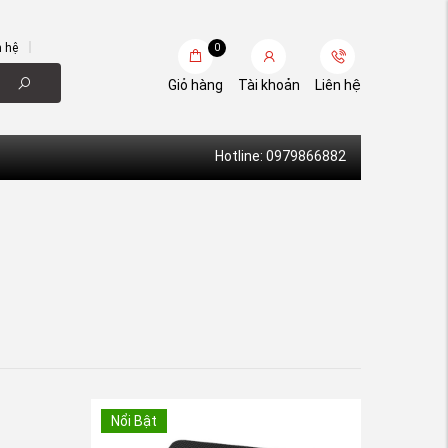
n hệ
0
Giỏ hàng
Tài khoản
Liên hệ
Hotline: 0979866882
Nổi Bật