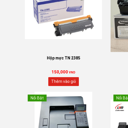
Hộp mực TN 2385
150,000
VND
Thêm vào giỏ
Nổi Bật
Nổi Bậ