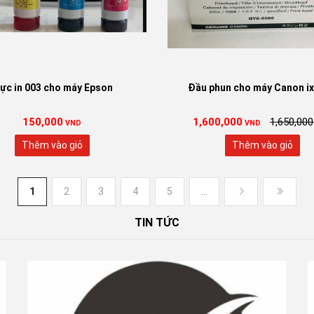
ực in 003 cho máy Epson
Đầu phun cho máy Canon i
150,000
1,600,000
1,650,000
VND
VND
Thêm vào giỏ
Thêm vào giỏ
1
2
3
4
5
...
TIN TỨC