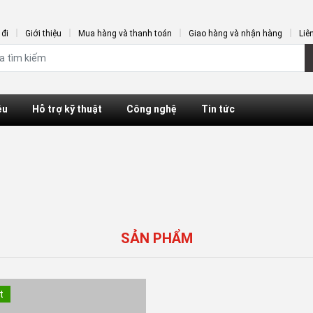
đi
Giới thiệu
Mua hàng và thanh toán
Giao hàng và nhận hàng
Liê
ệu
Hỗ trợ kỹ thuật
Công nghệ
Tin tức
SẢN PHẨM
t