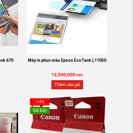
0 Đen
ank 670
Máy in phun màu Epson EcoTank L11050
12,500,000
VND
Thêm vào giỏ
-14%
Nổi Bật