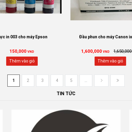
ực in 003 cho máy Epson
Đầu phun cho máy Canon i
150,000
1,600,000
1,650,000
VND
VND
Thêm vào giỏ
Thêm vào giỏ
1
2
3
4
5
...
TIN TỨC