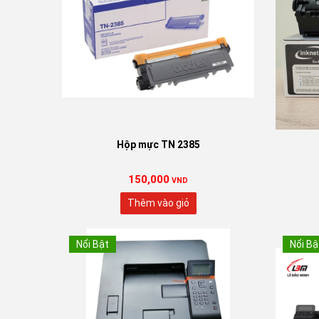
Hộp mực TN 2385
150,000
VND
Thêm vào giỏ
Nổi Bật
Nổi Bậ