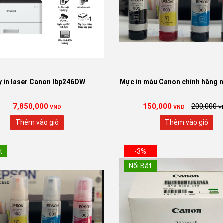
 in laser Canon lbp246DW
Mực in màu Canon chính hãng m
7,850,000
150,000
200,000
VND
VND
V
Thêm vào giỏ
Thêm vào giỏ
t
-3%
Nổi Bật