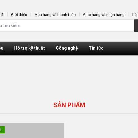
đi
Giới thiệu
Mua hàng và thanh toán
Giao hàng và nhận hàng
Liê
ệu
Hỗ trợ kỹ thuật
Công nghệ
Tin tức
SẢN PHẨM
t