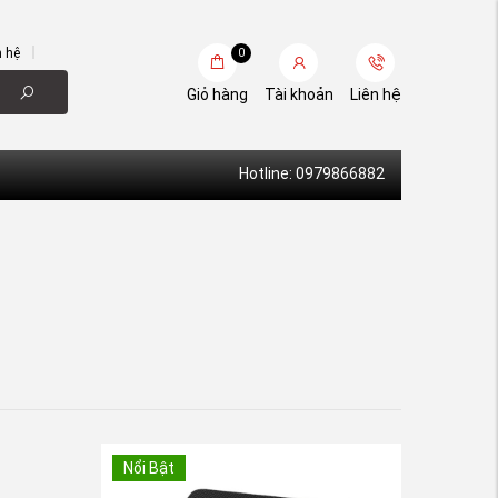
n hệ
0
Giỏ hàng
Tài khoản
Liên hệ
Hotline: 0979866882
Nổi Bật