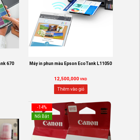
0 Đen
ank 670
Máy in phun màu Epson EcoTank L11050
12,500,000
VND
Thêm vào giỏ
-14%
Nổi Bật