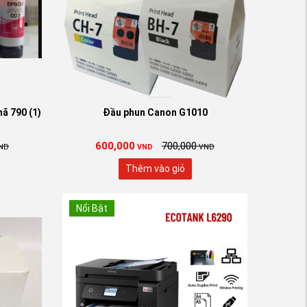
ã 790 (1)
Đầu phun Canon G1010
600,000
700,000
ND
VND
VND
Thêm vào giỏ
Nổi Bật