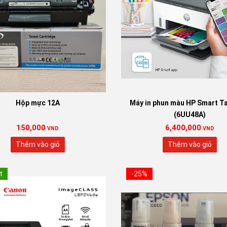
Lựa chọn:
790 Xanh
790 Đỏ
79
790 Vàng
Hộp mực 12A
Máy in phun màu HP Smart T
Xóa
(6UU48A)
150,000
6,400,000
VND
VND
Thêm vào giỏ
Thêm vào giỏ
t
-25%