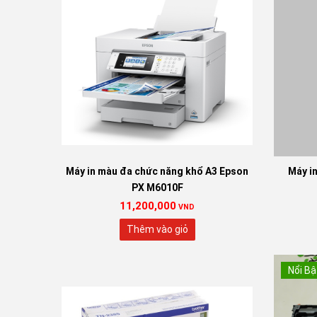
Máy in màu đa chức năng khổ A3 Epson
Máy in
PX M6010F
11,200,000
VND
Thêm vào giỏ
Nổi Bậ