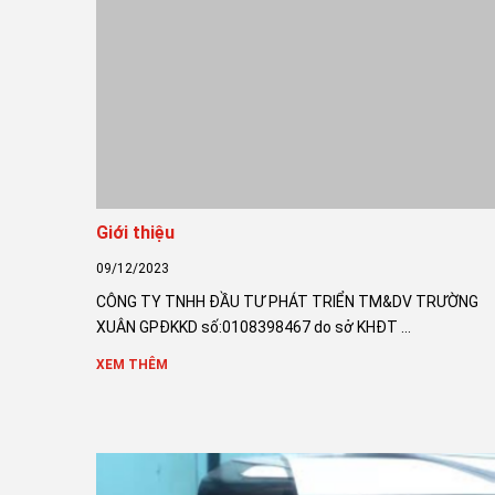
Giới thiệu
09/12/2023
CÔNG TY TNHH ĐẦU TƯ PHÁT TRIỂN TM&DV TRƯỜNG
XUÂN GPĐKKD số:0108398467 do sở KHĐT ...
XEM THÊM