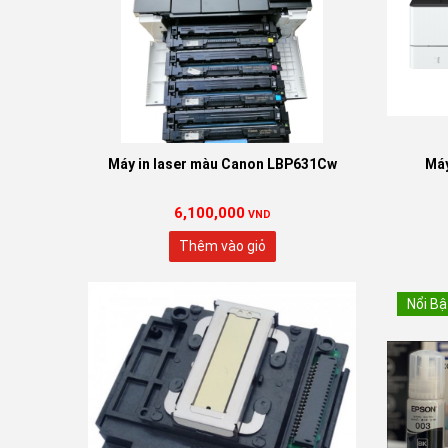
Máy in laser màu Canon LBP631Cw
Máy
6,100,000
VND
Thêm vào giỏ
Nổi Bậ