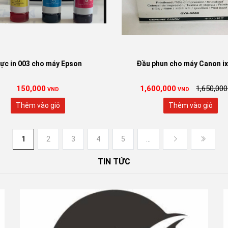
ực in 003 cho máy Epson
Đầu phun cho máy Canon i
150,000
1,600,000
1,650,000
VND
VND
Thêm vào giỏ
Thêm vào giỏ
1
2
3
4
5
...
TIN TỨC