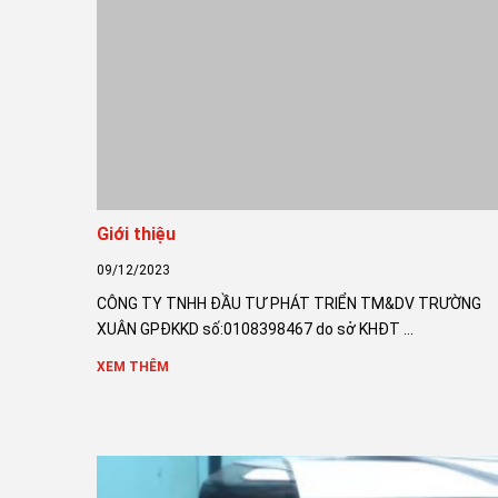
Giới thiệu
09/12/2023
CÔNG TY TNHH ĐẦU TƯ PHÁT TRIỂN TM&DV TRƯỜNG
XUÂN GPĐKKD số:0108398467 do sở KHĐT ...
XEM THÊM