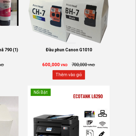
ã 790 (1)
Đầu phun Canon G1010
600,000
700,000
ND
VND
VND
Thêm vào giỏ
Nổi Bật