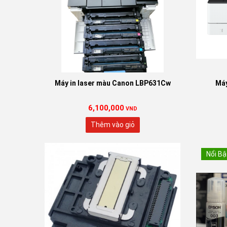
Máy in laser màu Canon LBP631Cw
Máy
6,100,000
VND
Thêm vào giỏ
Nổi Bậ