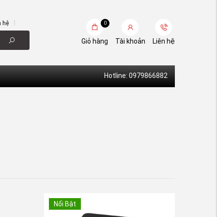
n hệ
0
Giỏ hàng
Tài khoản
Liên hệ
Hotline: 0979866882
Nổi Bật