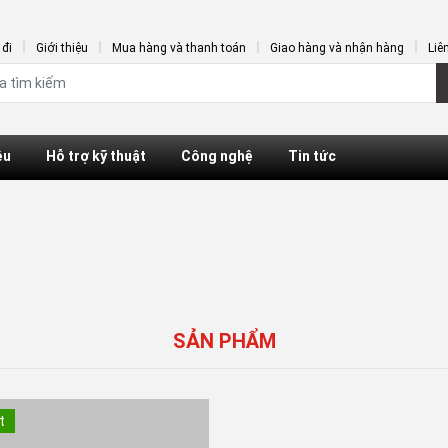
đi
Giới thiệu
Mua hàng và thanh toán
Giao hàng và nhận hàng
Liê
ệu
Hỗ trợ kỹ thuật
Công nghệ
Tin tức
SẢN PHẨM
t