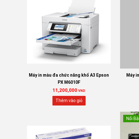
Máy in màu đa chức năng khổ A3 Epson
Máy in
PX M6010F
11,200,000
VND
Thêm vào giỏ
Nổi Bậ