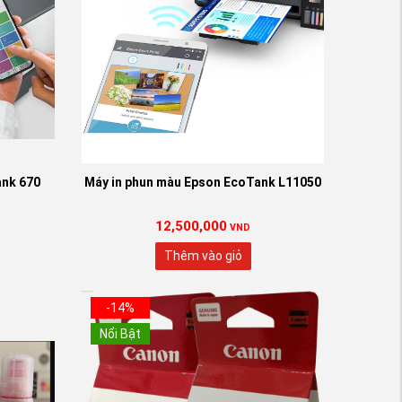
0 Đen
ank 670
Máy in phun màu Epson EcoTank L11050
12,500,000
VND
Thêm vào giỏ
-14%
Nổi Bật