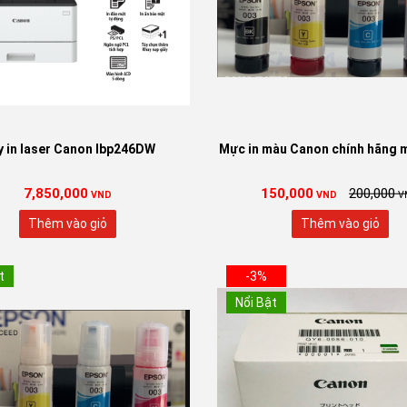
 in laser Canon lbp246DW
Mực in màu Canon chính hãng m
7,850,000
150,000
200,000
VND
VND
V
Thêm vào giỏ
Thêm vào giỏ
t
-3%
Nổi Bật