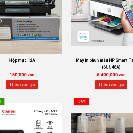
Lựa chọn:
790 Xanh
790 Đỏ
79
790 Vàng
Hộp mực 12A
Máy in phun màu HP Smart T
Xóa
(6UU48A)
150,000
6,400,000
VND
VND
Thêm vào giỏ
Thêm vào giỏ
t
-25%