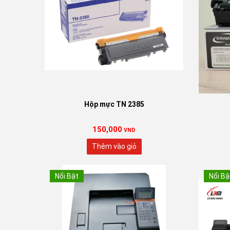
Hộp mực TN 2385
150,000
VND
Thêm vào giỏ
Nổi Bật
Nổi Bậ