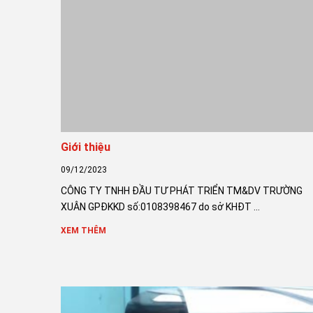
Giới thiệu
09/12/2023
CÔNG TY TNHH ĐẦU TƯ PHÁT TRIỂN TM&DV TRƯỜNG
XUÂN GPĐKKD số:0108398467 do sở KHĐT ...
XEM THÊM