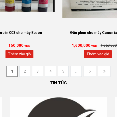
ực in 003 cho máy Epson
Đầu phun cho máy Canon i
150,000
1,600,000
1,650,000
VND
VND
Thêm vào giỏ
Thêm vào giỏ
1
2
3
4
5
...
TIN TỨC