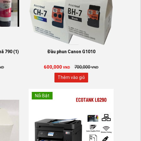
ã 790 (1)
Đầu phun Canon G1010
600,000
700,000
ND
VND
VND
Thêm vào giỏ
Nổi Bật