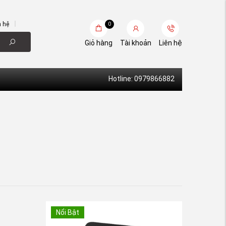
n hệ
0
Giỏ hàng
Tài khoản
Liên hệ
Hotline: 0979866882
Nổi Bật