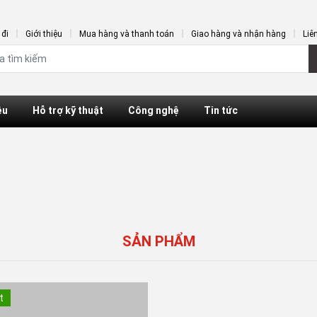
đi
Giới thiệu
Mua hàng và thanh toán
Giao hàng và nhận hàng
Liê
ệu
Hỗ trợ kỹ thuật
Công nghệ
Tin tức
SẢN PHẨM
t