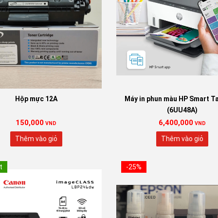
Lựa chọn:
790 Xanh
790 Đỏ
79
790 Vàng
Hộp mực 12A
Máy in phun màu HP Smart T
Xóa
(6UU48A)
150,000
6,400,000
VND
VND
Thêm vào giỏ
Thêm vào giỏ
t
-25%