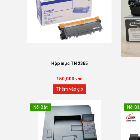
Hộp mực TN 2385
150,000
VND
Thêm vào giỏ
Nổi Bật
Nổi Bậ