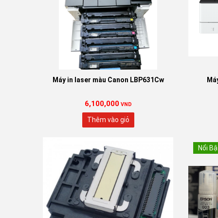
Máy in laser màu Canon LBP631Cw
Máy
6,100,000
VND
Thêm vào giỏ
Nổi Bậ