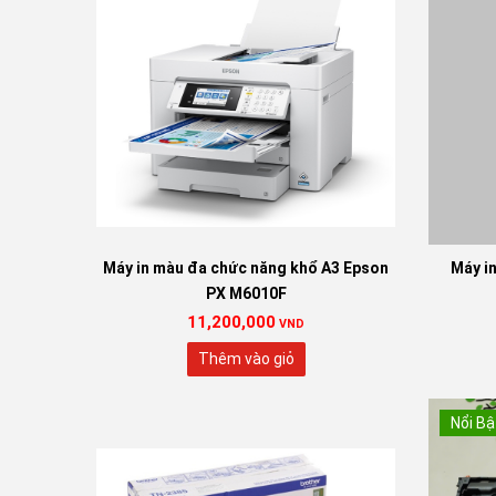
Máy in màu đa chức năng khổ A3 Epson
Máy in
PX M6010F
11,200,000
VND
Thêm vào giỏ
Nổi Bậ