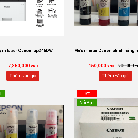
 in laser Canon lbp246DW
Mực in màu Canon chính hãng m
7,850,000
150,000
200,000
VND
VND
V
Thêm vào giỏ
Thêm vào giỏ
t
-3%
Nổi Bật