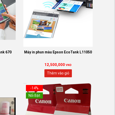
0 Đen
ank 670
Máy in phun màu Epson EcoTank L11050
12,500,000
VND
Thêm vào giỏ
-14%
Nổi Bật