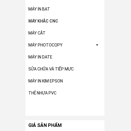
MÁY IN BẠT
MÁY KHẮC CNC
MÁY CẮT
MÁY PHOTOCOPY
MÁY IN DATE
SỬA CHỮA VÀ TIẾP MỰC
MÁY IN KIM EPSON
THẺ NHỰA PVC
GIÁ SẢN PHẨM