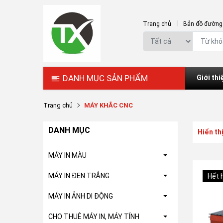
Trang chủ
Bản đồ đường 
DANH MỤC SẢN PHẨM
Giới thi
Trang chủ
MÁY KHẮC CNC
DANH MỤC
Hiển th
MÁY IN MÀU
MÁY IN ĐEN TRẮNG
Hết 
MÁY IN ẢNH DI ĐỘNG
CHO THUÊ MÁY IN, MÁY TÍNH