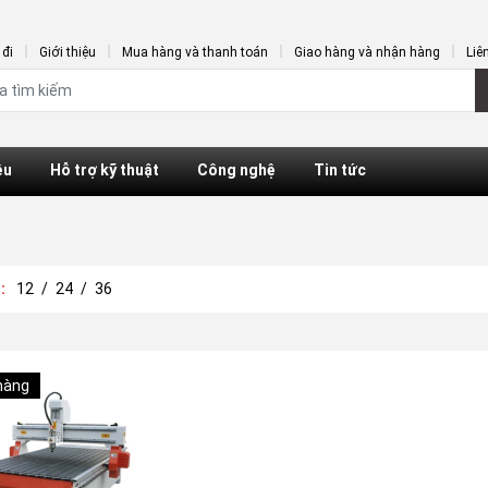
đi
Giới thiệu
Mua hàng và thanh toán
Giao hàng và nhận hàng
Liê
ệu
Hỗ trợ kỹ thuật
Công nghệ
Tin tức
ị:
12
/
24
/
36
hàng