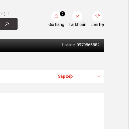
n hệ
0
Giỏ hàng
Tài khoản
Liên hệ
Hotline: 0979866882
Sắp xếp