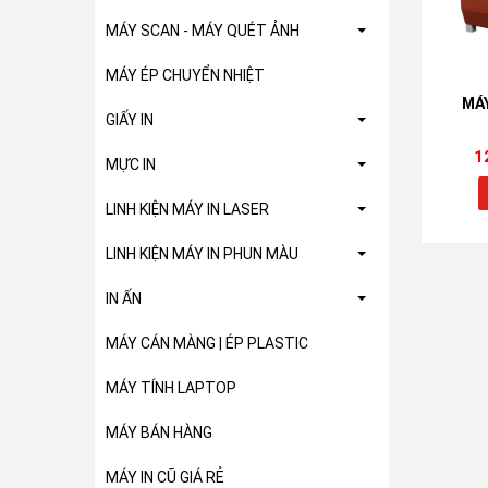
MÁY SCAN - MÁY QUÉT ẢNH
MÁY ÉP CHUYỂN NHIỆT
MÁY
GIẤY IN
1
MỰC IN
LINH KIỆN MÁY IN LASER
LINH KIỆN MÁY IN PHUN MÀU
IN ẤN
MÁY CÁN MÀNG | ÉP PLASTIC
MÁY TÍNH LAPTOP
MÁY BÁN HÀNG
MÁY IN CŨ GIÁ RẺ