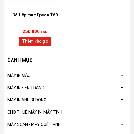
Bộ tiếp mực Epson T60
250,000
VND
Thêm vào giỏ
DANH MỤC
MÁY IN MÀU
MÁY IN ĐEN TRẮNG
MÁY IN ẢNH DI ĐỘNG
CHO THUÊ MÁY IN, MÁY TÍNH
MÁY SCAN - MÁY QUÉT ẢNH