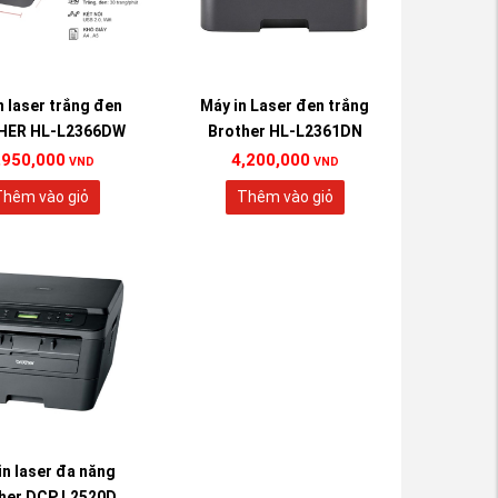
n laser trắng đen
Máy in Laser đen trắng
HER HL-L2366DW
Brother HL-L2361DN
,950,000
4,200,000
VND
VND
hêm vào giỏ
Thêm vào giỏ
in laser đa năng
her DCP L2520D