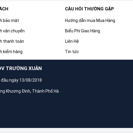
SÁCH
CÂU HỎI THƯỜNG GẶP
ch bảo mật
Hướng dẫn mua Mua Hàng
h vận chuyển
Biểu Phí Giao Hàng
h thanh toán
Liên Hệ
h kiểm hàng
Tin tức
DV TRƯỜNG XUÂN
 đầu ngày 13/08/2018
ờng Khương Đình, Thành Phố Hà