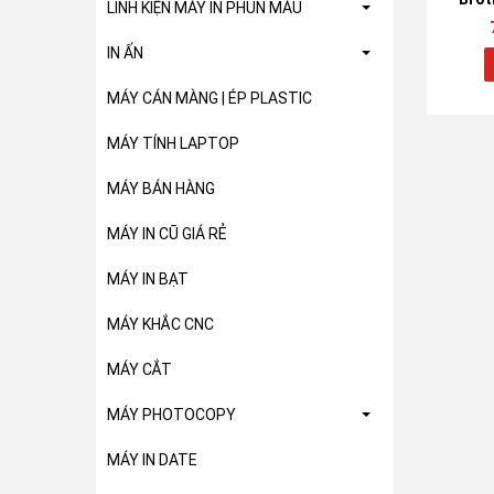
LINH KIỆN MÁY IN PHUN MÀU
IN ẤN
MÁY CÁN MÀNG | ÉP PLASTIC
MÁY TÍNH LAPTOP
MÁY BÁN HÀNG
MÁY IN CŨ GIÁ RẺ
MÁY IN BẠT
MÁY KHẮC CNC
MÁY CẮT
MÁY PHOTOCOPY
MÁY IN DATE