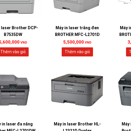
 laser Brother DCP-
Máy in laser trắng đen
Máy i
B7535DW
BROTHER MFC-L2701D
BROT
5,600,000
5,500,000
3
VND
VND
Thêm vào giỏ
Thêm vào giỏ
T
 in laser đa năng
Máy in laser Brother HL-
Máy 
her MFC-L2701DW
L2321D Duplex
Brot