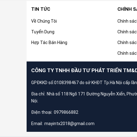
TIN TỨC
CHÍNH 
Về Chúng Tôi
Chính sá
Tuyển Dụng
Chính sác
Hợp Tác Bán Hàng
Chính sác
Chính sác
CÔNG TY TNHH ĐẦU TƯ PHÁT TRIỂN TM&
GPĐKKD số:0108398467 do sở KHĐT Tp.Hà Nội cấp lần
Địa chỉ:
Nhà số 118 Ngõ 171 Đường Nguyễn Xiển, Phư
Nội.
Điện thoại:
0979866882
Email:
mayintx2018@gmail.com