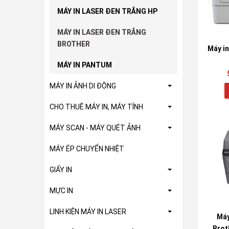
MÁY IN LASER ĐEN TRẮNG HP
MÁY IN LASER ĐEN TRẮNG
BROTHER
Máy in
MÁY IN PANTUM
MÁY IN ẢNH DI ĐỘNG
CHO THUÊ MÁY IN, MÁY TÍNH
MÁY SCAN - MÁY QUÉT ẢNH
MÁY ÉP CHUYỂN NHIỆT
GIẤY IN
MỰC IN
LINH KIỆN MÁY IN LASER
Máy
Brot