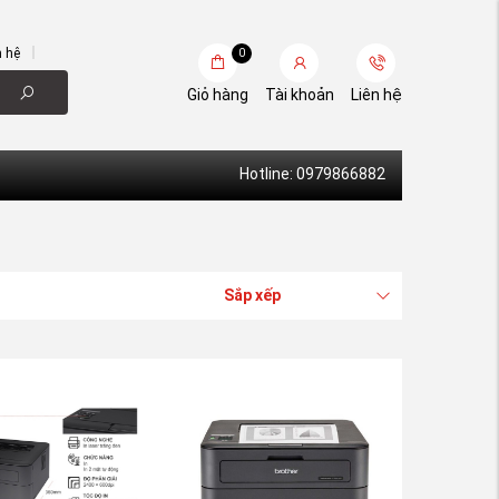
n hệ
0
Giỏ hàng
Tài khoản
Liên hệ
Hotline: 0979866882
Sắp xếp