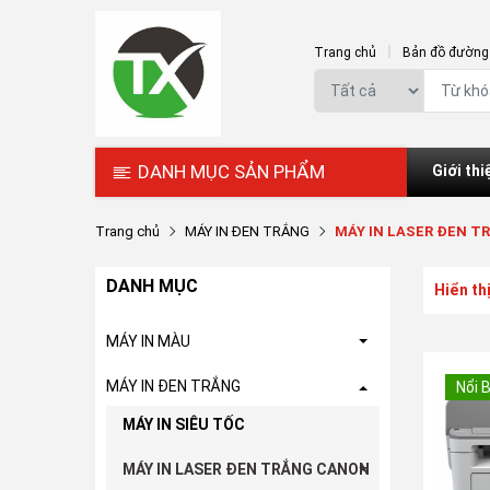
Trang chủ
Bản đồ đường 
DANH MỤC SẢN PHẨM
Giới thi
Trang chủ
MÁY IN ĐEN TRẮNG
MÁY IN LASER ĐEN T
DANH MỤC
Hiển th
MÁY IN MÀU
MÁY IN ĐEN TRẮNG
Nổi 
MÁY IN SIÊU TỐC
MÁY IN LASER ĐEN TRẮNG CANON