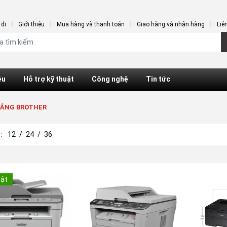
đi
Giới thiệu
Mua hàng và thanh toán
Giao hàng và nhận hàng
Liê
ệu
Hỗ trợ kỹ thuật
Công nghệ
Tin tức
RẮNG BROTHER
ị:
12
/
24
/
36
Bật