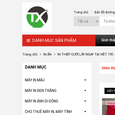
Trang chủ
Bản đồ đường 
DANH MỤC SẢN PHẨM
Giới thi
Trang chủ
IN ẤN
IN THIỆP CƯỚI LẤY NGAY TẠI VIỆT TRÌ 
DANH MỤC
Hiển th
MÁY IN MÀU
MÁY IN ĐEN TRẮNG
Hết 
MÁY IN ẢNH DI ĐỘNG
CHO THUÊ MÁY IN, MÁY TÍNH