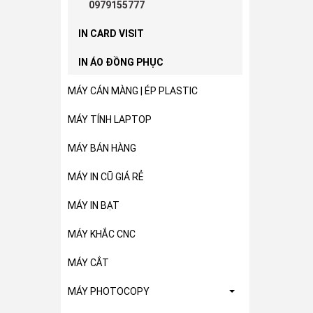
0979155777
IN CARD VISIT
IN ÁO ĐỒNG PHỤC
MÁY CÁN MÀNG | ÉP PLASTIC
MÁY TÍNH LAPTOP
MÁY BÁN HÀNG
MÁY IN CŨ GIÁ RẺ
MÁY IN BẠT
MÁY KHẮC CNC
MÁY CẮT
MÁY PHOTOCOPY