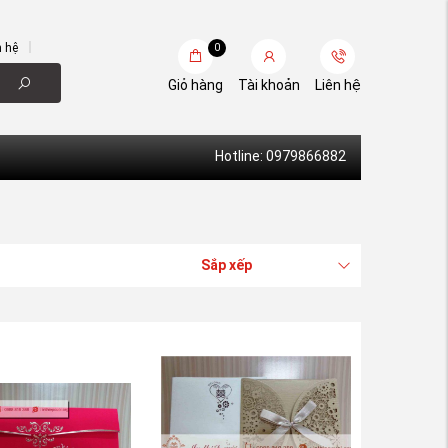
n hệ
0
Giỏ hàng
Tài khoản
Liên hệ
Hotline: 0979866882
Sắp xếp