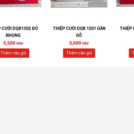
P CƯỚI DQB1302 ĐỎ
THIỆP CƯỚI DQB 1301 GÂN
THIỆP 
NHUNG
GỖ
5,500
3,000
VND
VND
Thêm vào giỏ
Thêm vào giỏ
T