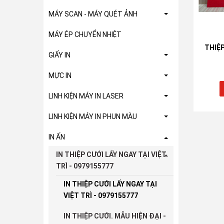
MÁY SCAN - MÁY QUÉT ẢNH
MÁY ÉP CHUYỂN NHIỆT
THIỆ
GIẤY IN
MỰC IN
LINH KIỆN MÁY IN LASER
LINH KIỆN MÁY IN PHUN MÀU
IN ẤN
IN THIỆP CƯỚI LẤY NGAY TẠI VIỆT
TRÌ - 0979155777
IN THIỆP CƯỚI LẤY NGAY TẠI
VIỆT TRÌ - 0979155777
IN THIỆP CƯỚI. MẪU HIỆN ĐẠI -