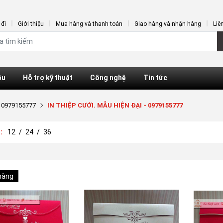
đi
Giới thiệu
Mua hàng và thanh toán
Giao hàng và nhận hàng
Liê
ệu
Hỗ trợ kỹ thuật
Công nghệ
Tin tức
- 0979155777
IN THIỆP CƯỚI. MẪU HIỆN ĐẠI - 0979155777
ị:
12
/
24
/
36
hàng