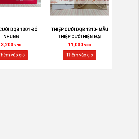
CƯỚI DQB 1301 ĐỎ
THIỆP CƯỚI DQB 1310- MẪU
NHUNG
THIỆP CƯỚI HIỆN ĐẠI
3,200
11,000
VND
VND
hêm vào giỏ
Thêm vào giỏ