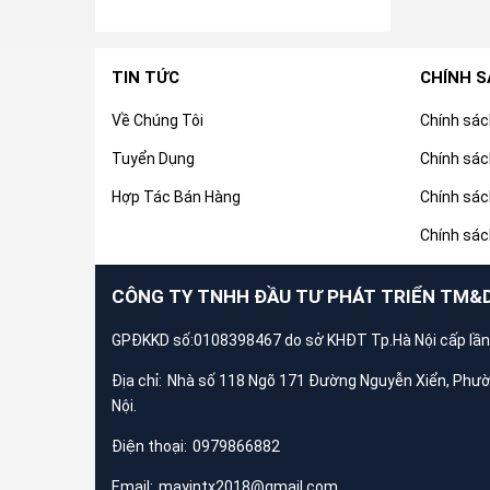
TIN TỨC
CHÍNH 
Về Chúng Tôi
Chính sá
Tuyển Dụng
Chính sác
Hợp Tác Bán Hàng
Chính sác
Chính sác
CÔNG TY TNHH ĐẦU TƯ PHÁT TRIỂN TM&
GPĐKKD số:0108398467 do sở KHĐT Tp.Hà Nội cấp lần
Địa chỉ:
Nhà số 118 Ngõ 171 Đường Nguyễn Xiển, Phư
Nội.
Điện thoại:
0979866882
Email:
mayintx2018@gmail.com