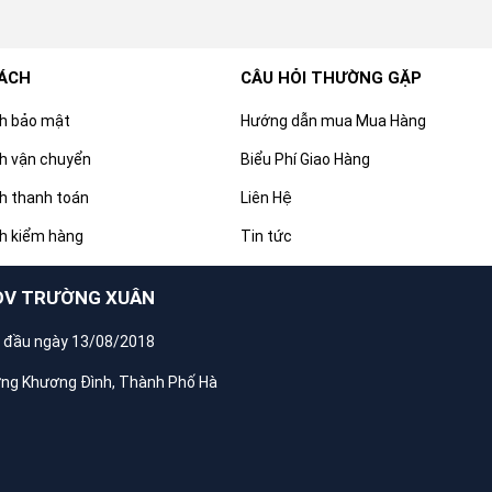
SÁCH
CÂU HỎI THƯỜNG GẶP
ch bảo mật
Hướng dẫn mua Mua Hàng
h vận chuyển
Biểu Phí Giao Hàng
h thanh toán
Liên Hệ
h kiểm hàng
Tin tức
DV TRƯỜNG XUÂN
 đầu ngày 13/08/2018
ờng Khương Đình, Thành Phố Hà