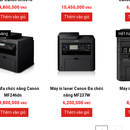
4,800,000
10,450,000
6
VND
VND
Thêm vào giỏ
Thêm vào giỏ
T
hàng
Hết h
 đa chức năng Canon
Máy in laser Canon Đa chức
Máy i
MF246dn
năng MF237W
9,800,000
6,200,000
8
VND
VND
Thêm vào giỏ
Thêm vào giỏ
T