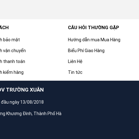
SÁCH
CÂU HỎI THƯỜNG GẶP
ch bảo mật
Hướng dẫn mua Mua Hàng
h vận chuyển
Biểu Phí Giao Hàng
h thanh toán
Liên Hệ
h kiểm hàng
Tin tức
DV TRƯỜNG XUÂN
 đầu ngày 13/08/2018
ờng Khương Đình, Thành Phố Hà