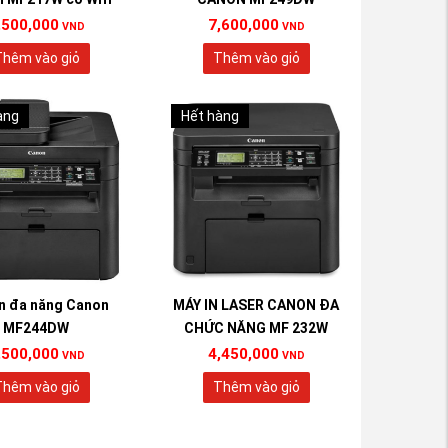
,500,000
7,600,000
VND
VND
hêm vào giỏ
Thêm vào giỏ
àng
Hết hàng
n đa năng Canon
MÁY IN LASER CANON ĐA
MF244DW
CHỨC NĂNG MF 232W
,500,000
4,450,000
VND
VND
hêm vào giỏ
Thêm vào giỏ