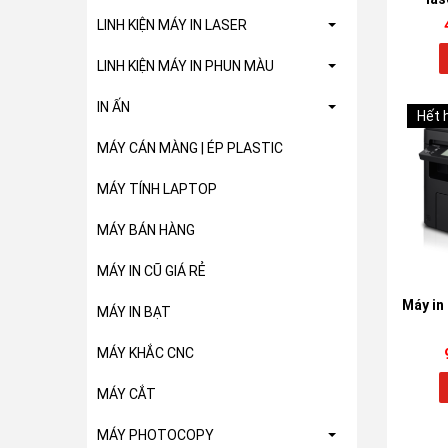
LINH KIỆN MÁY IN LASER
LINH KIỆN MÁY IN PHUN MÀU
IN ẤN
Hết 
MÁY CÁN MÀNG | ÉP PLASTIC
MÁY TÍNH LAPTOP
MÁY BÁN HÀNG
MÁY IN CŨ GIÁ RẺ
Máy in
MÁY IN BẠT
MÁY KHẮC CNC
MÁY CẮT
MÁY PHOTOCOPY