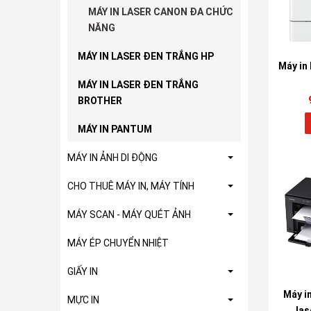
MÁY IN LASER CANON ĐA CHỨC
NĂNG
MÁY IN LASER ĐEN TRẮNG HP
Máy in
MÁY IN LASER ĐEN TRẮNG
BROTHER
MÁY IN PANTUM
MÁY IN ẢNH DI ĐỘNG
CHO THUÊ MÁY IN, MÁY TÍNH
MÁY SCAN - MÁY QUÉT ẢNH
MÁY ÉP CHUYỂN NHIỆT
GIẤY IN
Máy i
MỰC IN
las