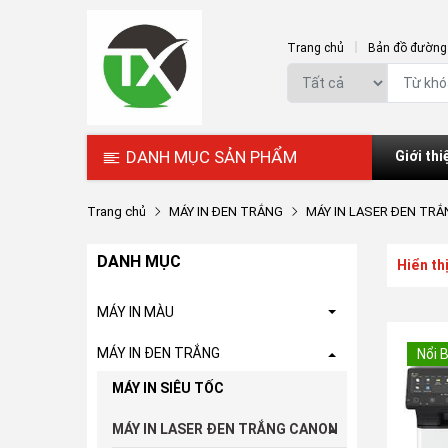
Trang chủ
Bản đồ đường 
DANH MỤC SẢN PHẨM
Giới thi
Trang chủ
MÁY IN ĐEN TRẮNG
MÁY IN LASER ĐEN TR
DANH MỤC
Hiển th
MÁY IN MÀU
MÁY IN ĐEN TRẮNG
Nổi 
MÁY IN SIÊU TỐC
MÁY IN LASER ĐEN TRẮNG CANON