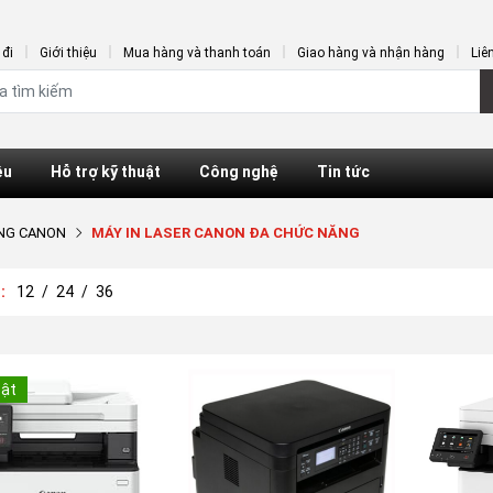
đi
Giới thiệu
Mua hàng và thanh toán
Giao hàng và nhận hàng
Liê
ệu
Hỗ trợ kỹ thuật
Công nghệ
Tin tức
ẮNG CANON
MÁY IN LASER CANON ĐA CHỨC NĂNG
ị:
12
/
24
/
36
Bật