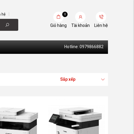
n hệ
0
Giỏ hàng
Tài khoản
Liên hệ
Hotline: 0979866882
Sắp xếp