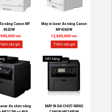
 đa năng Canon MF
Máy in laser đa năng Canon
452DW
MF426DW
,900,000
12,600,000
VND
VND
hêm vào giỏ
Thêm vào giỏ
àng
Hết hàng
Laser đa chức năng
MÁY IN ĐA CHỨC NĂNG
 MF217W có Wifi
CANON MF249DW