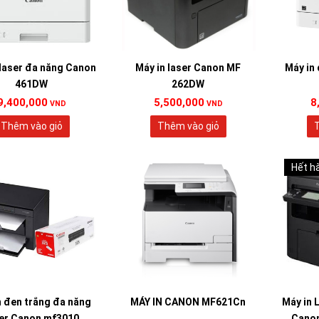
 laser đa năng Canon
Máy in laser Canon MF
Máy in
461DW
262DW
9,400,000
5,500,000
8
VND
VND
Thêm vào giỏ
Thêm vào giỏ
T
Hết h
n đen trắng đa năng
MÁY IN CANON MF621Cn
Máy in 
er Canon mf3010
Canon