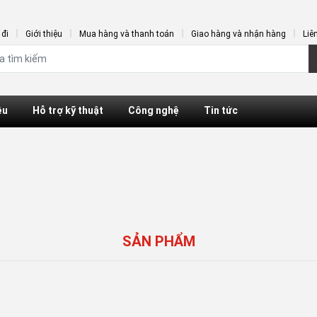
đi
Giới thiệu
Mua hàng và thanh toán
Giao hàng và nhận hàng
Liê
ệu
Hỗ trợ kỹ thuật
Công nghệ
Tin tức
SẢN PHẨM