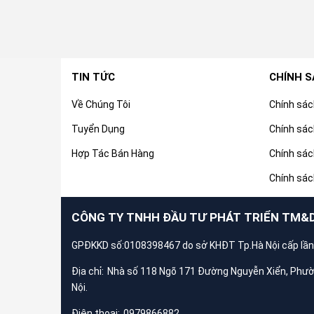
TIN TỨC
CHÍNH 
Về Chúng Tôi
Chính sá
Tuyển Dụng
Chính sác
Hợp Tác Bán Hàng
Chính sác
Chính sác
CÔNG TY TNHH ĐẦU TƯ PHÁT TRIỂN TM&
GPĐKKD số:0108398467 do sở KHĐT Tp.Hà Nội cấp lần
Địa chỉ:
Nhà số 118 Ngõ 171 Đường Nguyễn Xiển, Phư
Nội.
Điện thoại:
0979866882