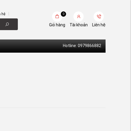
n hệ
0
Giỏ hàng
Tài khoản
Liên hệ
Hotline: 0979866882