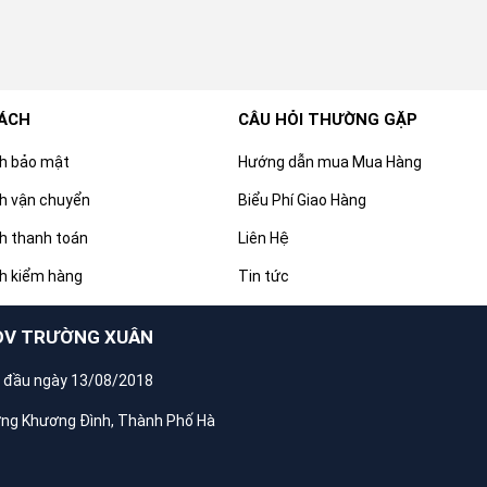
SÁCH
CÂU HỎI THƯỜNG GẶP
ch bảo mật
Hướng dẫn mua Mua Hàng
h vận chuyển
Biểu Phí Giao Hàng
h thanh toán
Liên Hệ
h kiểm hàng
Tin tức
DV TRƯỜNG XUÂN
 đầu ngày 13/08/2018
ờng Khương Đình, Thành Phố Hà