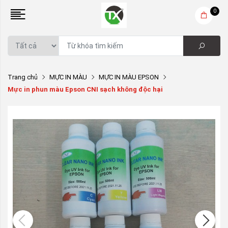
0
Trang chủ
MỰC IN MÀU
MỰC IN MÀU EPSON
Mực in phun màu Epson CNI sạch không độc hại