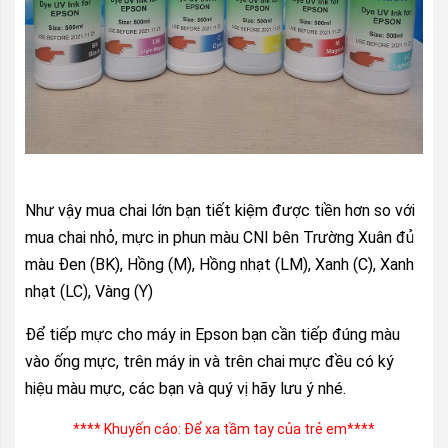
Như vậy mua chai lớn bạn tiết kiệm được tiền hơn so với
mua chai nhỏ, mực in phun màu CNI bên Trường Xuân đủ
màu Đen (BK), Hồng (M), Hồng nhạt (LM), Xanh (C), Xanh
nhạt (LC), Vàng (Y)
Để tiếp mực cho máy in Epson bạn cần tiếp đúng màu
vào ống mực, trên máy in và trên chai mực đều có ký
hiệu màu mực, các bạn và quý vị hãy lưu ý nhé.
**** Khuyến cáo: Để xa tầm tay của trẻ em****