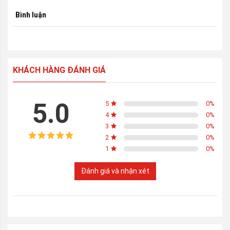
Bình luận
KHÁCH HÀNG ĐÁNH GIÁ
5.0
5
0
%
4
0
%
3
0
%
2
0
%
1
0
%
Đánh giá và nhận xét