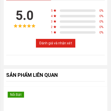
5.0
5
0
%
4
0
%
3
0
%
2
0
%
1
0
%
Đánh giá và nhận xét
SẢN PHẨM LIÊN QUAN
Nổi Bật