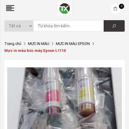
0
Trang chủ
MỰC IN MÀU
MỰC IN MÀU EPSON
Mực in màu bóc máy Epson L1110