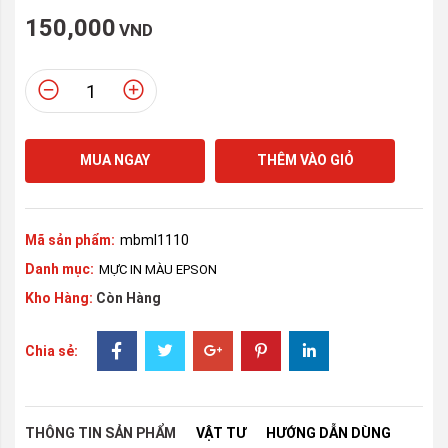
150,000
VND
MUA NGAY
THÊM VÀO GIỎ
Mã sản phẩm:
mbml1110
Danh mục:
MỰC IN MÀU EPSON
Kho Hàng:
Còn Hàng
Chia sẻ:
THÔNG TIN SẢN PHẨM
VẬT TƯ
HƯỚNG DẪN DÙNG