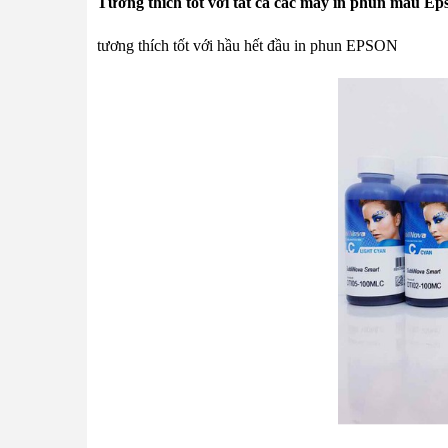
Tương thích tốt với tất cả các máy in phun màu Ep
tương thích tốt với hầu hết đầu in phun
EPSON