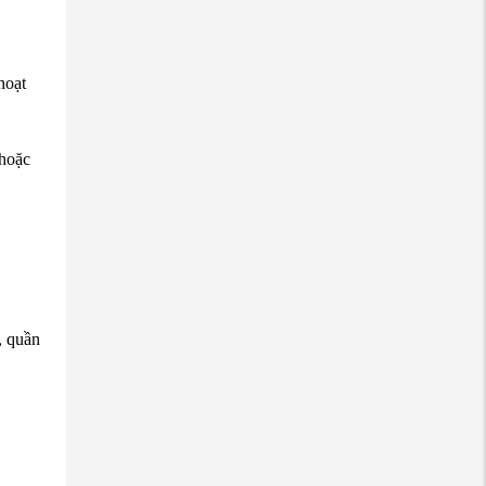
hoạt
 hoặc
, quần