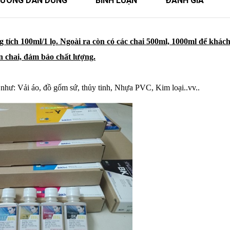
ƯỚNG DẪN DÙNG
BÌNH LUẬN
ĐÁNH GIÁ
tích 100ml/1 lọ. Ngoài ra còn có các chai 500ml, 1000ml để khác
 chai, đảm bảo chất lượng.
u như: Vải áo, đồ gốm sứ, thủy tinh, Nhựa PVC, Kim loại..vv..