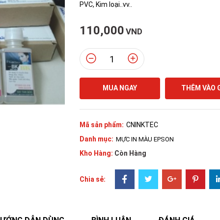
PVC, Kim loại..vv..
110,000
VND
MUA NGAY
THÊM VÀO 
Mã sản phẩm:
CNINKTEC
Danh mục:
MỰC IN MÀU EPSON
Kho Hàng:
Còn Hàng
Chia sẻ: