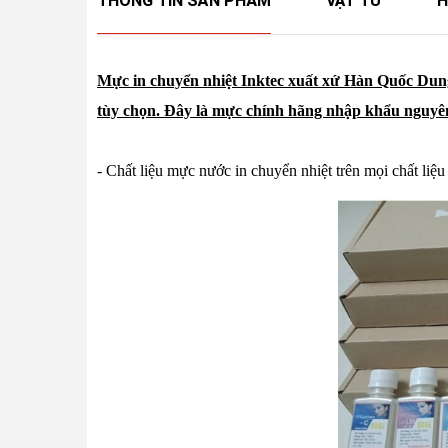
THÔNG TIN SẢN PHẨM
VẬT TƯ
H
Mực in chuyển nhiệt Inktec
xuất xứ Hàn Quốc Dung 
tùy chọn. Đây là mực chính hãng nhập khẩu nguyên
- Chất liệu mực nước in chuyển nhiệt trên mọi chất liệ