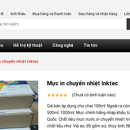
đi
Giới thiệu
Mua hàng và thanh toán
Giao hàng và nhận hàng
Liê
ệu
Hỗ trợ kỹ thuật
Công nghệ
Tin tức
 chuyển nhiệt Inktec
Mực in chuyển nhiệt Inktec
(Chưa có bình luận nào)
Giá bán áp dụng cho chai 100ml. Ngoài ra còn
500ml. 1000ml. Mực chính hãng nhập khẩu t
Quốc. Chất liệu mực nước in chuyển nhiệt tr
chất liệu như: Vải áo, đồ gốm sứ, thủy tinh, 