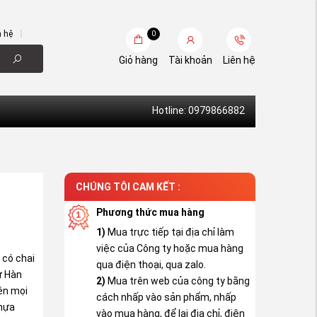
n hệ
0
Giỏ hàng
Tài khoản
Liên hệ
Hotline: 0979866882
CHÚNG TÔI CAM KẾT :
Phương thức mua hàng
1)
Mua trực tiếp tại địa chỉ làm
việc của Công ty hoặc mua hàng
 có chai
qua điện thoại, qua zalo.
ừ Hàn
2)
Mua trên web của công ty bằng
ên mọi
cách nhấp vào sản phẩm, nhấp
Nhựa
vào mua hàng, để lại địa chỉ, điện