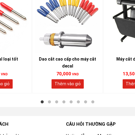
l loại tốt
Dao cắt cao cấp cho máy cắt
Máy cắt 
decal
70,000
13,50
VND
VND
o giỏ
Thêm vào giỏ
Thêm
SÁCH
CÂU HỎI THƯỜNG GẶP