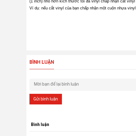
(1 inch) nhỏ hơn kích thước tối đa vinyl chấp nhận cắt vinyl
Ví dụ: nếu cắt vinyl của bạn chấp nhận một cuộn nhựa vinyl
BÌNH LUẬN
Gửi bình luận
Bình luận