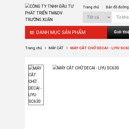
Trang chủ
Bản đồ đường 
DANH MỤC SẢN PHẨM
Giới thi
Trang chủ
MÁY CẮT
MÁY CẮT CHỮ DECAl - LIYU SC6