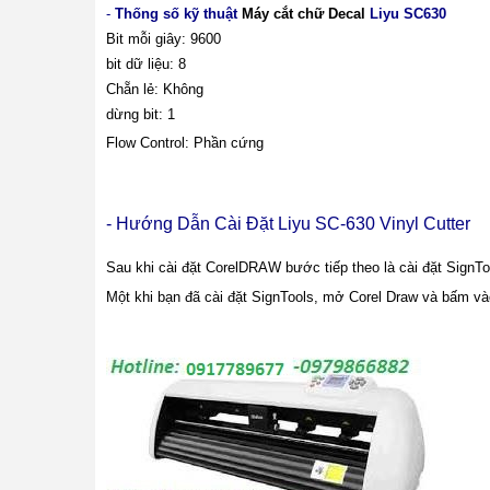
-
Thống số kỹ thuật
Máy cắt chữ Decal
Liyu SC630
Bit mỗi giây: 9600
bit dữ liệu: 8
Chẵn lẻ: Không
dừng bit: 1
Flow Control: Phần cứng
- Hướng Dẫn Cài Đặt Liyu SC-630 Vinyl Cutter
Sau khi cài đặt CorelDRAW bước tiếp theo là cài đặt SignT
Một khi bạn đã cài đặt SignTools, mở Corel Draw và bấm v