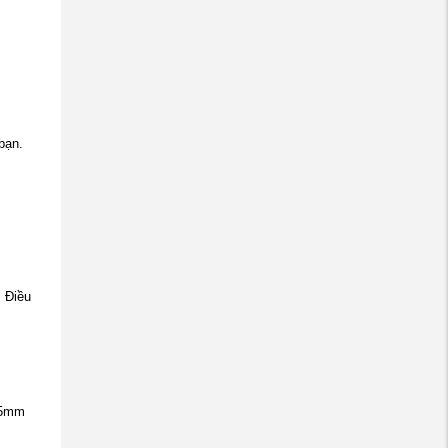
bạn.
. Điều
 25mm