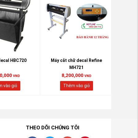
decal HBC720
Máy cắt chữ decal Refine
Máy Cắ
MH721
0,000
8,200,000
9
VND
VND
 vào giỏ
Thêm vào giỏ
T
THEO DÕI CHÚNG TÔI