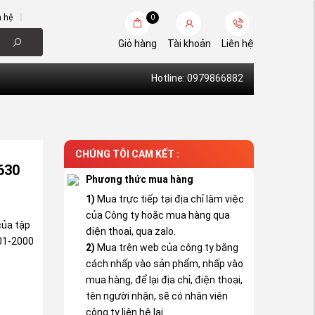
n hệ
0
Giỏ hàng
Tài khoản
Liên hệ
Hotline: 0979866882
CHÚNG TÔI CAM KẾT :
630
Phương thức mua hàng
1)
Mua trực tiếp tại địa chỉ làm việc
của Công ty hoặc mua hàng qua
của tập
điện thoại, qua zalo.
001-2000
2)
Mua trên web của công ty bằng
cách nhấp vào sản phẩm, nhấp vào
mua hàng, để lại địa chỉ, điện thoại,
tên người nhận, sẽ có nhân viên
công ty liên hệ lại