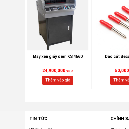
T TỰ ĐỘNG
Máy xén giấy điện KS 4660
Dao cắt deca
24,900,000
50,000
ND
VND
iỏ
Thêm vào giỏ
Thêm và
TIN TỨC
CHÍNH 