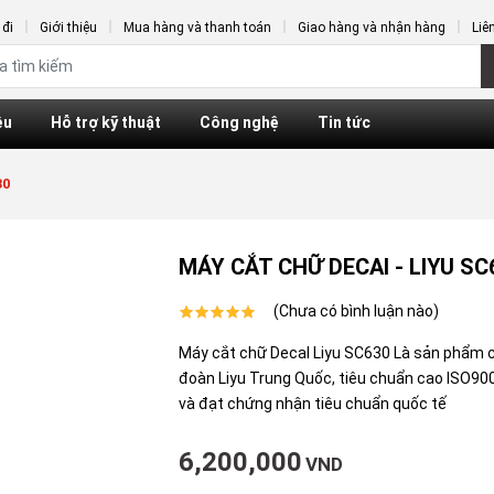
đi
Giới thiệu
Mua hàng và thanh toán
Giao hàng và nhận hàng
Liê
ệu
Hỗ trợ kỹ thuật
Công nghệ
Tin tức
30
MÁY CẮT CHỮ DECAl - LIYU SC
(Chưa có bình luận nào)
Máy cắt chữ Decal Liyu SC630 Là sản phẩm 
đoàn Liyu Trung Quốc, tiêu chuẩn cao ISO9
và đạt chứng nhận tiêu chuẩn quốc tế
6,200,000
VND