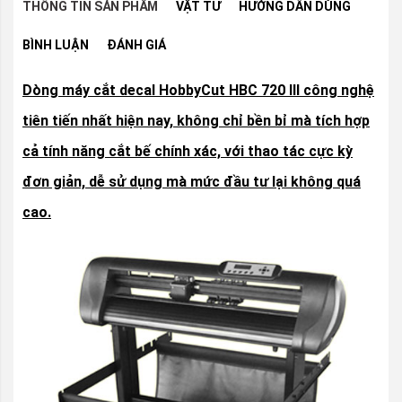
THÔNG TIN SẢN PHẨM
VẬT TƯ
HƯỚNG DẪN DÙNG
BÌNH LUẬN
ĐÁNH GIÁ
Dòng máy cắt decal HobbyCut HBC 720 III công nghệ
tiên tiến nhất hiện nay, không chỉ bền bỉ mà tích hợp
cả tính năng cắt bế chính xác, với thao tác cực kỳ
đơn giản, dễ sử dụng mà mức đầu tư lại không quá
cao.