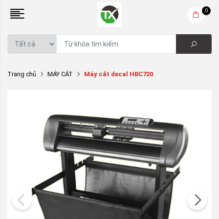
0
Trang chủ
MÁY CẮT
Máy cắt decal HBC720