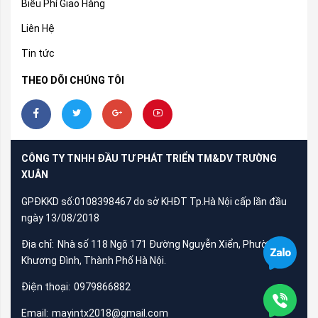
Biểu Phí Giao Hàng
Liên Hệ
Tin tức
THEO DÕI CHÚNG TÔI
CÔNG TY TNHH ĐẦU TƯ PHÁT TRIỂN TM&DV TRƯỜNG
XUÂN
GPĐKKD số:0108398467 do sở KHĐT Tp.Hà Nội cấp lần đầu
ngày 13/08/2018
Địa chỉ:
Nhà số 118 Ngõ 171 Đường Nguyễn Xiển, Phường
Khương Đình, Thành Phố Hà Nội.
Điện thoại:
0979866882
Email:
mayintx2018@gmail.com