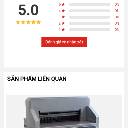
5.0
5
0
%
4
0
%
3
0
%
2
0
%
1
0
%
Đánh giá và nhận xét
SẢN PHẨM LIÊN QUAN