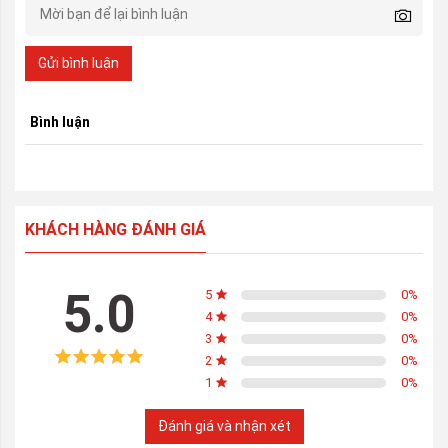
Gửi bình luận
Bình luận
KHÁCH HÀNG ĐÁNH GIÁ
5.0
5
0
%
4
0
%
3
0
%
2
0
%
1
0
%
Đánh giá và nhận xét