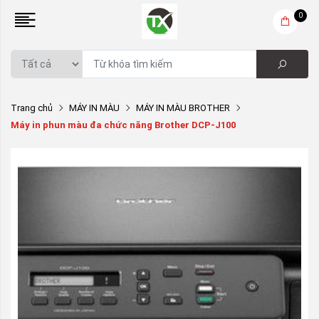
0
Trang chủ
MÁY IN MÀU
MÁY IN MÀU BROTHER
Máy in phun màu đa chức năng Brother DCP-J100