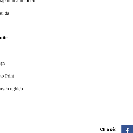
lập hình ảnh tối ưu
àu da
uite
bạn
to Print
huyên nghiệp
Chia sẻ: