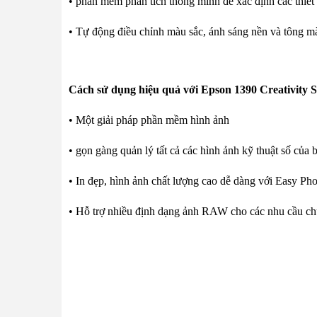
• phần mềm phân tích thông minh để xác định các thiết 
• Tự động điều chỉnh màu sắc, ánh sáng nền và tông m
Cách sử dụng hiệu quả với Epson
1390
Creativity S
• Một giải pháp phần mềm hình ảnh
• gọn gàng quản lý tất cả các hình ảnh kỹ thuật số của 
• In đẹp, hình ảnh chất lượng cao dễ dàng với Easy Pho
• Hỗ trợ nhiều định dạng ảnh RAW cho các nhu cầu c