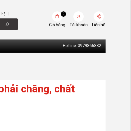
n hệ
0
Giỏ hàng
Tài khoản
Liên hệ
Hotline: 0979866882
phải chăng, chất