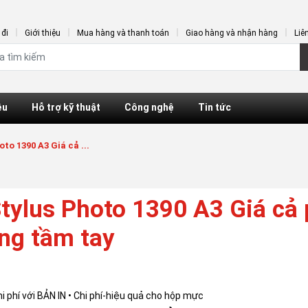
đi
Giới thiệu
Mua hàng và thanh toán
Giao hàng và nhận hàng
Liê
ệu
Hỗ trợ kỹ thuật
Công nghệ
Tin tức
o 1390 A3 Giá cả ...
ylus Photo 1390 A3 Giá cả 
ong tầm tay
phí với BẢN IN • Chi phí-hiệu quả cho hộp mực