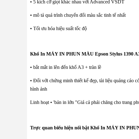
• 5 kích cỡ giọt khác nhau với Advanced VSDT
• mô tả quá trình chuyển đổi màu sắc tinh tế nhất
• Tối ưu hóa hiệu suất tốc độ
Khổ In
MÁY IN PHUN MÀU Epson
Stylus 1390 A
• bắt mắt in lên đến khổ A3 + tràn lề
• Đối với chứng minh thiết kế đẹp, tài liệu quảng cáo c
hình ảnh
Linh hoạt • 'bản in lớn "Giá cả phải chăng cho trang 
Trực quan biểu hiện nổi bật
Khổ In MÁY IN PHU