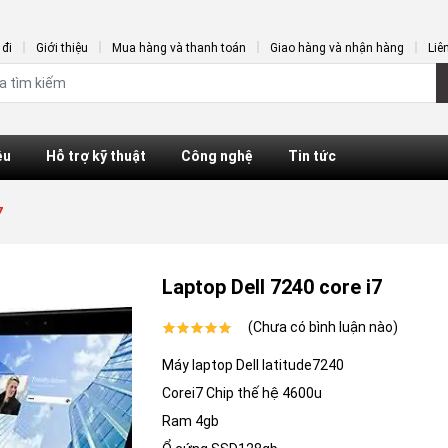
đi
Giới thiệu
Mua hàng và thanh toán
Giao hàng và nhận hàng
Liê
ệu
Hỗ trợ kỹ thuật
Công nghệ
Tin tức
7
Laptop Dell 7240 core i7
(Chưa có bình luận nào)
Máy laptop Dell latitude7240
Corei7 Chip thế hệ 4600u
Ram 4gb