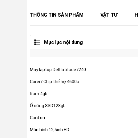
THÔNG TIN SẢN PHẨM
VẬT TƯ
H
Mục lục nội dung
Máy laptop Dell latitude7240
Corei7 Chip thế hệ 4600u
Ram 4gb
Ổ cứng SSD128gb
Card on
Màn hình 12,5inh HD