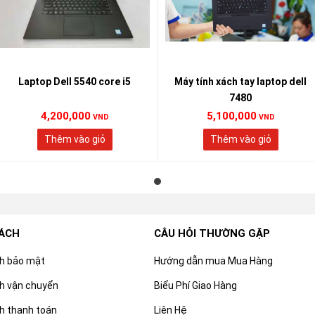
Laptop Dell 5540 core i5
Máy tính xách tay laptop dell
7480
4,200,000
5,100,000
VND
VND
Thêm vào giỏ
Thêm vào giỏ
SÁCH
CÂU HỎI THƯỜNG GẶP
ch bảo mật
Hướng dẫn mua Mua Hàng
h vận chuyển
Biểu Phí Giao Hàng
h thanh toán
Liên Hệ