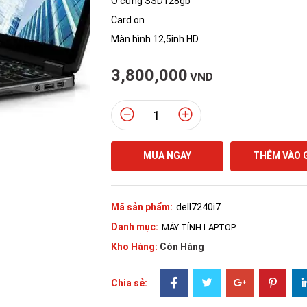
Ổ cứng SSD128gb
Card on
Màn hình 12,5inh HD
3,800,000
VND
MUA NGAY
THÊM VÀO 
Mã sản phẩm:
dell7240i7
Danh mục:
MÁY TÍNH LAPTOP
Kho Hàng:
Còn Hàng
Chia sẻ: